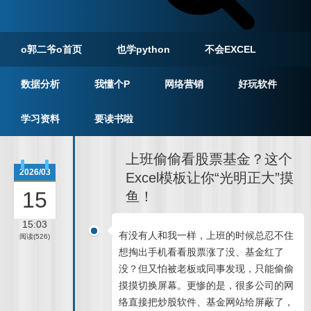
o郭二爷o首页
也学python
不会EXCEL
数据分析
我懂个P
网络营销
好玩软件
学习资料
要读书啦
上班偷偷看股票基金？这个
2026/03
Excel模板让你“光明正大”摸
15
鱼！
15:03
有没有人和我一样，上班的时候总忍不住
阅读(526)
想掏出手机看看股票涨了没、基金红了
没？但又怕被老板或同事发现，只能偷偷
摸摸切换屏幕。更惨的是，很多公司的网
络直接把炒股软件、基金网站给屏蔽了，