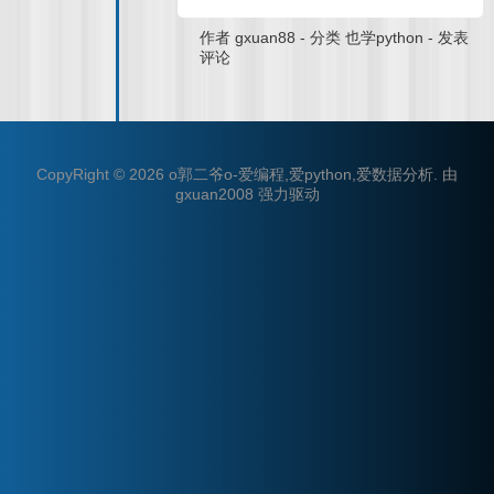
作者
gxuan88
-
分类
也学python
-
发表
评论
CopyRight © 2026
o郭二爷o-爱编程,爱python,爱数据分析
.
由
gxuan2008
强力驱动