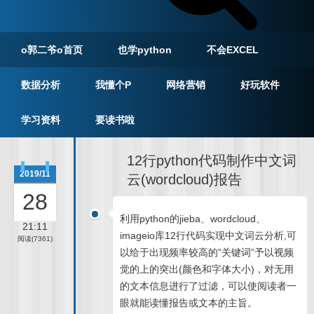
o郭二爷o首页
也学python
不会EXCEL
数据分析
我懂个P
网络营销
好玩软件
学习资料
要读书啦
12行python代码制作中文词
2019/11
云(wordcloud)报告
28
利用python的jieba、wordcloud、
21:11
imageio库12行代码实现中文词云分析,可
阅读(7361)
以给于出现频率较高的”关键词”予以视频
觉的上的突出(颜色和字体大小)，对无用
的文本信息进行了过滤，可以使阅读者一
眼就能读懂报告或文本的主旨。