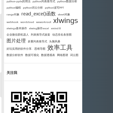
python-pptx的用法
python列表推导式
python数据分析
python编程
python词云分析
python读写PPT
read_exce()函数
range对象
sheet对象
xlwings
webhook
wordcloud
wxworkroot
xlwings基本操作
xlwing操作excel
xmind 8
企业微信群机器人
列表推导式嵌套
动态排名条形图
图片处理
多重列表推导式
头脑风暴
效率工具
好玩实用的软件分享.
思维导图
数据分析软件
数据可视化
数据透视表
网络图谱
词云图
关注我