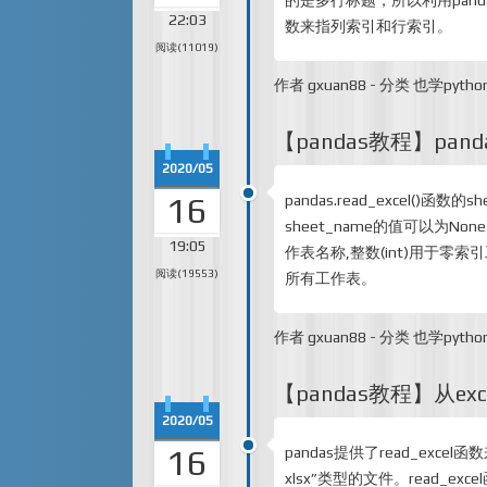
的是多行标题，所以利用pandas的r
22:03
数来指列索引和行索引。
阅读(11019)
作者
gxuan88
-
分类
也学pytho
【pandas教程】panda
2020/05
16
pandas.read_excel(
sheet_name的值可以为Non
19:05
作表名称,整数(int)用于零
阅读(19553)
所有工作表。
作者
gxuan88
-
分类
也学pytho
【pandas教程】从exce
2020/05
16
pandas提供了read_exce
xlsx”类型的文件。read