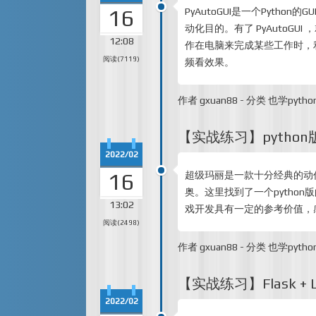
16
PyAutoGUI是一个Pyt
动化目的。有了 PyAutoG
12:08
作在电脑来完成某些工作时，利用
阅读(7119)
频看效果。
作者
gxuan88
-
分类
也学pytho
【实战练习】pytho
2022/02
16
超级玛丽是一款十分经典的动
奥。这里找到了一个python
13:02
戏开发具有一定的参考价值，
阅读(2498)
作者
gxuan88
-
分类
也学pytho
【实战练习】Flask + 
2022/02