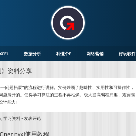
XCEL
数据分析
我懂个P
网络营销
好玩软件
0例》资料分享
果一问题拓展”的流程进行讲解。实例兼顾了趣味性、实用性和可操作性，
问题展开的。使得学习算法的过程不再枯燥。极大提高编程兴趣，拓宽编
设计能力!
n
,
学习资料
-
发表评论
:Openpyxl使用教程