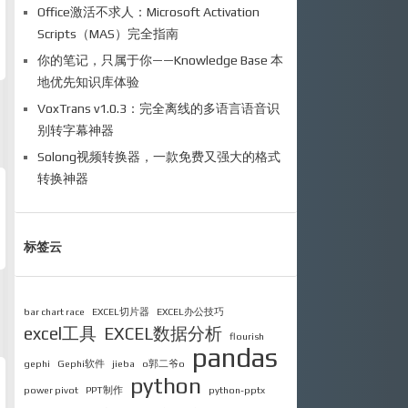
Office激活不求人：Microsoft Activation
Scripts（MAS）完全指南
你的笔记，只属于你——Knowledge Base 本
地优先知识库体验
VoxTrans v1.0.3：完全离线的多语言语音识
别转字幕神器
Solong视频转换器，一款免费又强大的格式
转换神器
标签云
bar chart race
EXCEL切片器
EXCEL办公技巧
excel工具
EXCEL数据分析
flourish
pandas
gephi
Gephi软件
jieba
o郭二爷o
python
power pivot
PPT制作
python-pptx