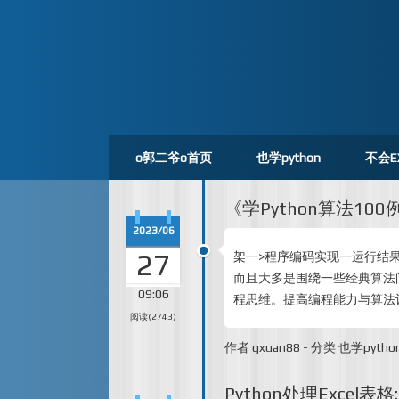
o郭二爷o首页
也学python
不会E
《学Python算法10
2023/06
27
架一>程序编码实现一运行结
而且大多是围绕一些经典算法
09:06
程思维。提高编程能力与算法
阅读(2743)
作者
gxuan88
-
分类
也学pytho
Python处理Excel表格