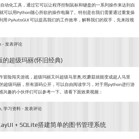
hon的GUI自动化工具，通过它可以让程序控制鼠标和键盘的一系列操作来达到自
UI ，就可以用Python随心所欲的操作电脑了。特别是在我们需要通过重复操
 PyAutoGUI 可以提高我们的工作效率，解释我们的双手，先来段视
n
-
发表评论
n版的超级玛丽(怀旧经典)
作冒险闯关游戏，超级玛丽又叫超级马里奥,吃蘑菇就能变成超人马里
版的超级玛丽，所有源码公开，可以自由阅读学习，对于用python进行游
感兴趣的小伙伴们可以参考一下。请看下面效果视频：
n
,
学习资料
-
发表评论
LayUI + SQLite搭建简单的图书管理系统