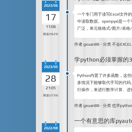
2023/06
17
一个专门用于读写Excel文件
中读取数据。openpyxl是一个可以读写
11:06
广泛，单元格格式/图片/表格
阅读(9629)
作者
gxuan88
-
分类
不会EXCEL
学python必须掌握
2023/05
28
Python内置了许多函数，
多情况下能够取代手写的代码。
21:05
行操作，来进行数学计算、进
阅读(2728)
作者
gxuan88
-
分类
也学pytho
一个有意思的库pyauto
2022/08