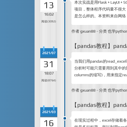
13
本次实战是用Flask + LayU
项目，整体程序代码量不很大
16:02
是怎么样的。本资料来自网络
阅读(3092)
作者
gxuan88
-
分类
也学pytho
【pandas教程】pandas
2021/07
31
当我们用pandas的read_e
分析时可能只需要用到其中的部分列。
18:07
columns的缩写)，用来指定re
阅读(8764)
作者
gxuan88
-
分类
也学pytho
【pandas教程】panda
2021/03
16
在现实过程中，excel存储