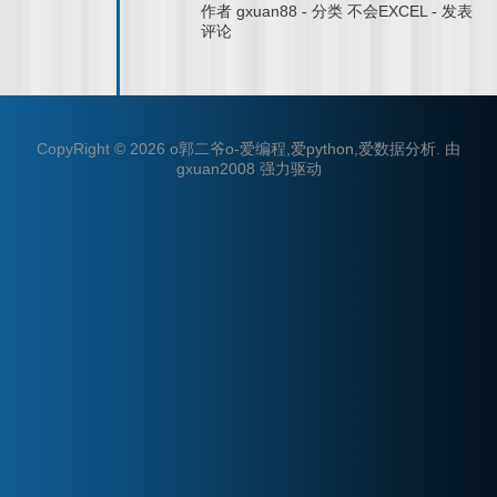
作者
gxuan88
-
分类
不会EXCEL
-
发表
评论
CopyRight © 2026
o郭二爷o-爱编程,爱python,爱数据分析
.
由
gxuan2008
强力驱动