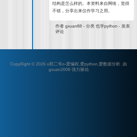
结构是怎么样的。本资料来自网络，觉得
不错，分享出来仅作学习之用。
作者
gxuan88
-
分类
也学python
-
发表
评论
CopyRight © 2026
o郭二爷o-爱编程,爱python,爱数据分析
.
由
gxuan2008
强力驱动