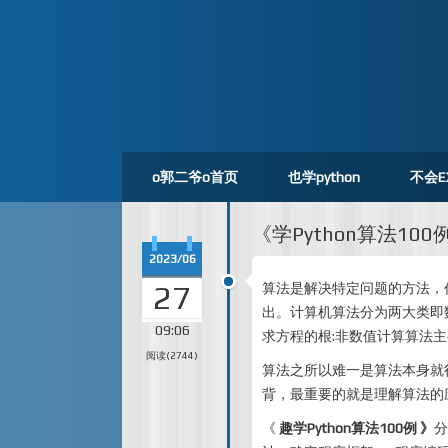
o郭二爷o首页
也学python
不会E
《学Python算法10
2023/06
27
算法是解决特定问题的方法，
出。计算机算法分为两大类即
09:06
求方程的根:非数值计算算法
阅读(2744)
算法之所以难一是算法本身就
背，最重要的就是理解算法的
《
趣学Python算法100例 》
分