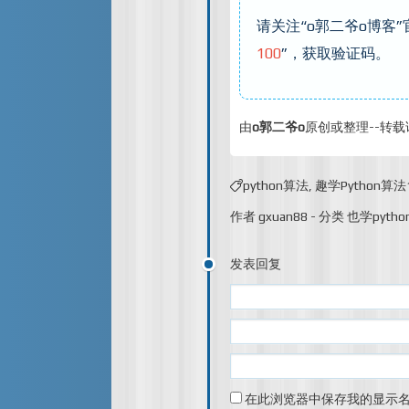
请关注“o郭二爷o博客
100
”，获取验证码。
由
o郭二爷o
原创或整理--转载
python算法
,
趣学Python算法
作者
gxuan88
-
分类
也学pytho
发表回复
在此浏览器中保存我的显示