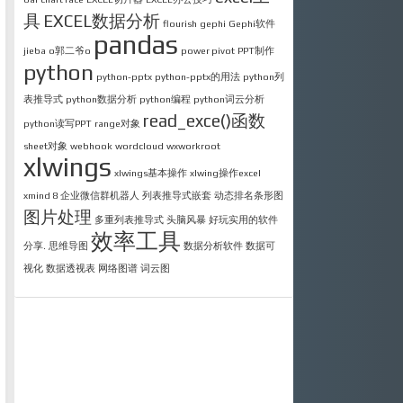
具
EXCEL数据分析
flourish
gephi
Gephi软件
pandas
jieba
o郭二爷o
power pivot
PPT制作
python
python-pptx
python-pptx的用法
python列
表推导式
python数据分析
python编程
python词云分析
read_exce()函数
python读写PPT
range对象
sheet对象
webhook
wordcloud
wxworkroot
xlwings
xlwings基本操作
xlwing操作excel
xmind 8
企业微信群机器人
列表推导式嵌套
动态排名条形图
图片处理
多重列表推导式
头脑风暴
好玩实用的软件
效率工具
分享.
思维导图
数据分析软件
数据可
视化
数据透视表
网络图谱
词云图