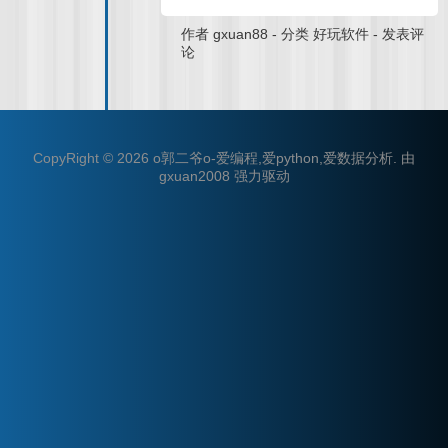
作者
gxuan88
-
分类
好玩软件
-
发表评
论
CopyRight © 2026
o郭二爷o-爱编程,爱python,爱数据分析
.
由
gxuan2008
强力驱动