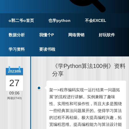
o郭二爷o首页
也学python
不会EXCEL
数据分析
我懂个P
网络营销
好玩软件
学习资料
要读书啦
《学Python算法100例》资料
2023/06
分享
27
架一>程序编码实现一运行结果一问题拓
09:06
展”的流程进行讲解。实例兼顾了趣味
阅读(2743)
性、实用性和可操作性，而且大多是围绕
一些经典算法问题展开的。使得学习算法
的过程不再枯燥。极大提高编程兴趣，拓
宽编程思维。提高编程能力与算法设计能