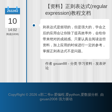
【资料】正则表达式(regular
2022/02
expression)教程文档
10
则表达式是烦琐的，但是强大的，学会之
14:02
后的应用会让你除了提高效率外，会给你
阅读(1838)
带来绝对的成就感。只要认真去阅读这些
资料，加上应用的时候进行一定的参考，
掌握正则表达式不是问题。
作者
gxuan88
-
分类
学习资料
-
发表评
论
CopyRight © 2026
o郭二爷o-爱编程,爱python,爱数据分析
.
由
gxuan2008
强力驱动