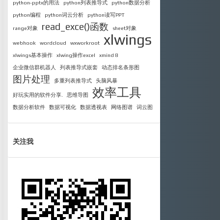
python-pptx的用法
python列表推导式
python数据分析
python编程
python词云分析
python读写PPT
read_exce()函数
range对象
sheet对象
xlwings
webhook
wordcloud
wxworkroot
xlwings基本操作
xlwing操作excel
xmind 8
企业微信群机器人
列表推导式嵌套
动态排名条形图
图片处理
多重列表推导式
头脑风暴
效率工具
好玩实用的软件分享.
思维导图
数据分析软件
数据可视化
数据透视表
网络图谱
词云图
关注我