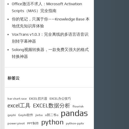
Office激活不求人：Microsoft Activation
Scripts（MAS）完全指南
你的笔记，只属于你——Knowledge Base 本
地优先知识库体验
VoxTrans v1.0.3：完全离线的多语言语音识
别转字幕神器
Solong视频转换器，一款免费又强大的格式
转换神器
标签云
bar chart race
EXCEL切片器
EXCEL办公技巧
excel工具
EXCEL数据分析
flourish
pandas
gephi
Gephi软件
jieba
o郭二爷o
python
power pivot
PPT制作
python-pptx