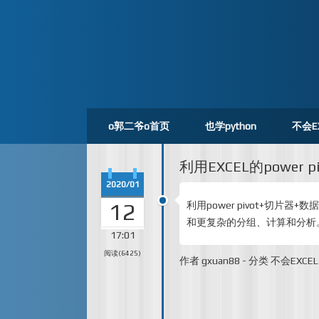
o郭二爷o首页
也学python
不会E
利用EXCEL的power
2020/01
12
利用power pivot+切
和更复杂的分组、计算和分析
17:01
阅读(6425)
作者
gxuan88
-
分类
不会EXCEL