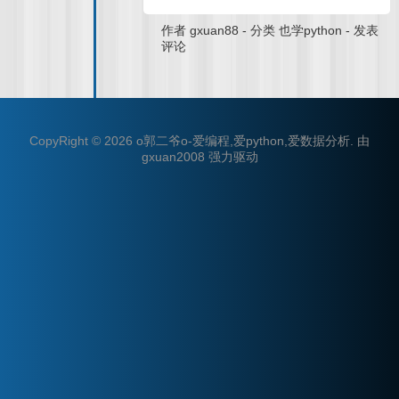
作者
gxuan88
-
分类
也学python
-
发表
评论
CopyRight © 2026
o郭二爷o-爱编程,爱python,爱数据分析
.
由
gxuan2008
强力驱动