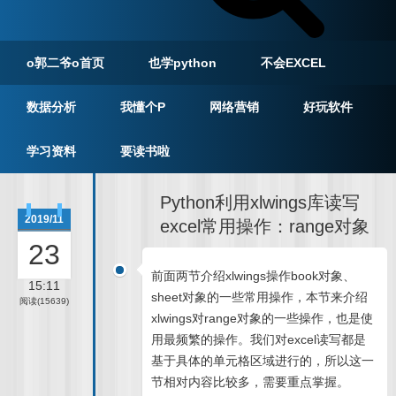
o郭二爷o首页
也学python
不会EXCEL
数据分析
我懂个P
网络营销
好玩软件
学习资料
要读书啦
Python利用xlwings库读写
2019/11
excel常用操作：range对象
23
前面两节介绍xlwings操作book对象、
15:11
sheet对象的一些常用操作，本节来介绍
阅读(15639)
xlwings对range对象的一些操作，也是使
用最频繁的操作。我们对excel读写都是
基于具体的单元格区域进行的，所以这一
节相对内容比较多，需要重点掌握。