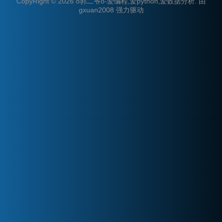
CopyRight © 2026
o郭二爷o-爱编程,爱python,爱数据分析
.
由
gxuan2008
强力驱动